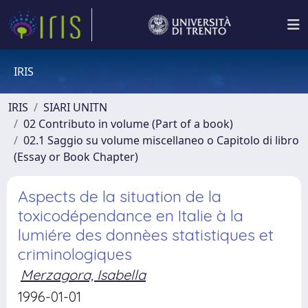
IRIS
IRIS
SIARI UNITN
02 Contributo in volume (Part of a book)
02.1 Saggio su volume miscellaneo o Capitolo di libro
(Essay or Book Chapter)
Aspects de la situation de la
toxicodépendance en Italie à la
lumiére des donnèes statistiques et
criminologiques
Merzagora, Isabella
1996-01-01