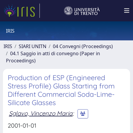
IRIS
IRIS
SIARI UNITN
04 Convegni (Proceedings)
04.1 Saggio in atti di convegno (Paper in
Proceedings)
Production of ESP (Engineered
Stress Profile) Glass Starting from
Different Commercial Soda-Lime-
Silicate Glasses
Sglavo, Vincenzo Maria
;
2001-01-01