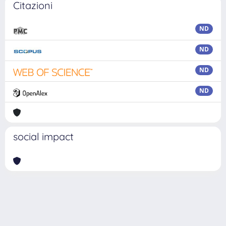
Citazioni
ND
ND
ND
ND
social impact
Powered by
IRIS
-
about IRIS
-