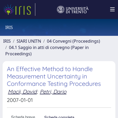
IRIS
IRIS
SIARI UNITN
04 Convegni (Proceedings)
04.1 Saggio in atti di convegno (Paper in
Proceedings)
An Effective Method to Handle
Measurement Uncertainty in
Conformance Testing Procedures
Macii, David
;
Petri, Dario
2007-01-01
Scheda breve
Scheda completa