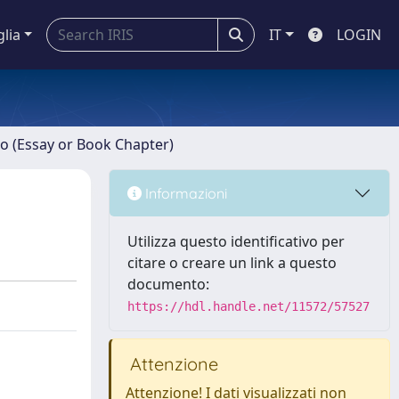
glia
IT
LOGIN
ro (Essay or Book Chapter)
Informazioni
Utilizza questo identificativo per
citare o creare un link a questo
documento:
https://hdl.handle.net/11572/57527
Attenzione
Attenzione! I dati visualizzati non