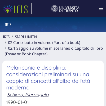
IRIS
IRIS
SIARI UNITN
02 Contributo in volume (Part of a book)
02.1 Saggio su volume miscellaneo o Capitolo di libro
(Essay or Book Chapter)
Melanconia e disciplina:
considerazioni preliminari su una
coppia di concetti all'alba dell'età
moderna
Schiera, Pierangelo
1990-01-01