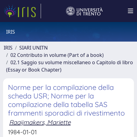
IRIS
IRIS
SIARI UNITN
02 Contributo in volume (Part of a book)
02.1 Saggio su volume miscellaneo o Capitolo di libro
(Essay or Book Chapter)
Norme per la compilazione della
scheda USR; Norme per la
compilazione della tabella SAS
frammenti sporadici di rivestimento
Raaijmakers, Mariette
1984-01-01