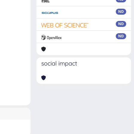
ND
ND
ND
social impact