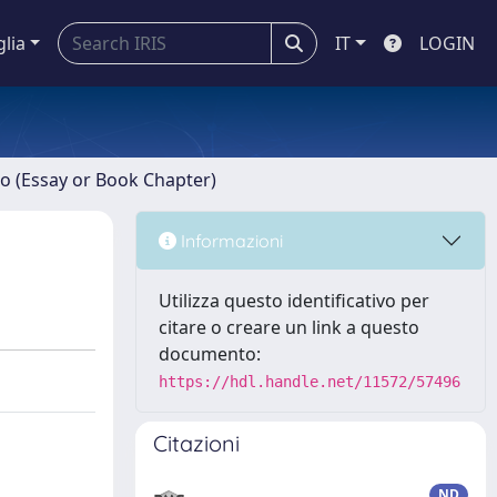
glia
IT
LOGIN
ro (Essay or Book Chapter)
Informazioni
Utilizza questo identificativo per
citare o creare un link a questo
documento:
https://hdl.handle.net/11572/57496
Citazioni
ND