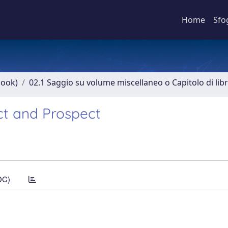
Home
Sfo
book)
02.1 Saggio su volume miscellaneo o Capitolo di lib
ect and Prospect
DC)