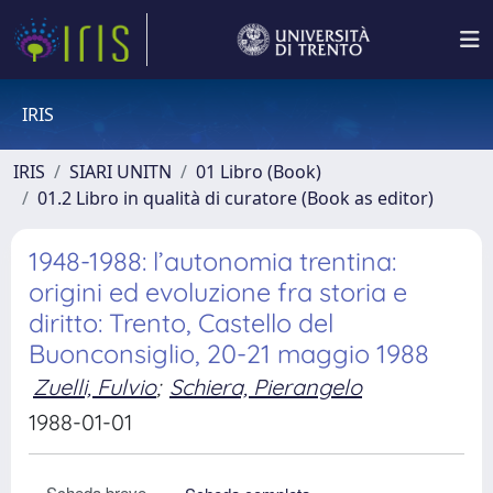
IRIS
IRIS
SIARI UNITN
01 Libro (Book)
01.2 Libro in qualità di curatore (Book as editor)
1948-1988: l’autonomia trentina:
origini ed evoluzione fra storia e
diritto: Trento, Castello del
Buonconsiglio, 20-21 maggio 1988
Zuelli, Fulvio
;
Schiera, Pierangelo
1988-01-01
Scheda breve