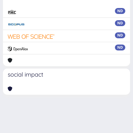
ND
ND
ND
ND
social impact
Powered by
IRIS
-
about IRIS
-
Utilizzo dei cookie
Copyright © 2026