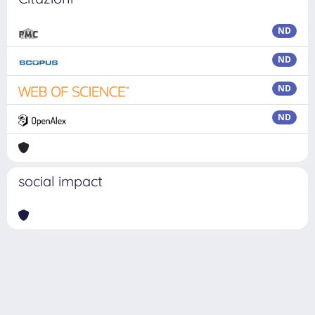
ND
ND
ND
ND
social impact
Powered by
IRIS
-
about IRIS
-
Utilizzo dei cookie
Copyright © 2026