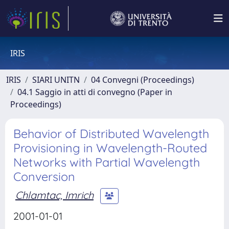
IRIS
IRIS
SIARI UNITN
04 Convegni (Proceedings)
04.1 Saggio in atti di convegno (Paper in
Proceedings)
Behavior of Distributed Wavelength
Provisioning in Wavelength-Routed
Networks with Partial Wavelength
Conversion
Chlamtac, Imrich
2001-01-01