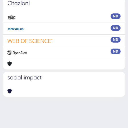
Citazioni
ND
ND
ND
ND
social impact
Powered by
IRIS
-
about IRIS
-