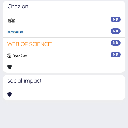
Citazioni
ND
ND
ND
ND
social impact
Powered by
IRIS
-
about IRIS
-