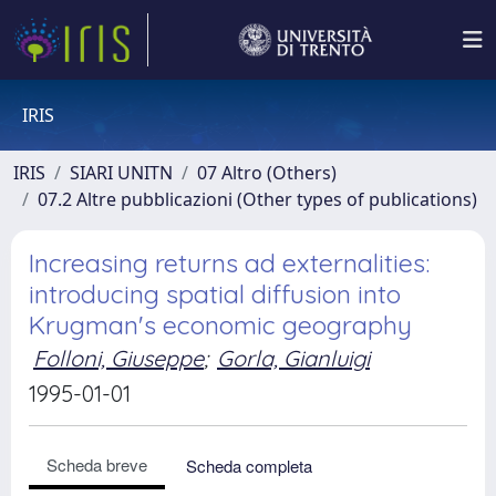
IRIS
IRIS
SIARI UNITN
07 Altro (Others)
07.2 Altre pubblicazioni (Other types of publications)
Increasing returns ad externalities:
introducing spatial diffusion into
Krugman's economic geography
Folloni, Giuseppe
;
Gorla, Gianluigi
1995-01-01
Scheda breve
Scheda completa