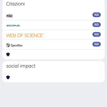
Citazioni
ND
ND
ND
ND
social impact
Powered by
IRIS
-
about IRIS
-