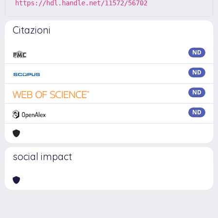
https://hdl.handle.net/11572/56702
Citazioni
ND
ND
ND
ND
social impact