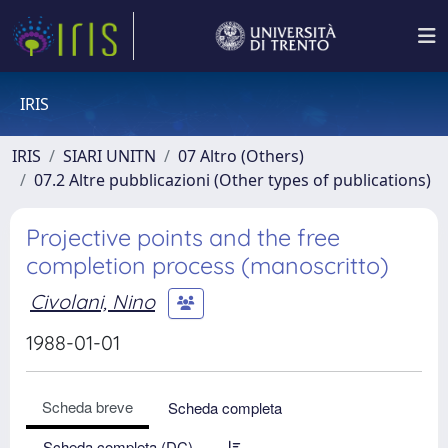
IRIS
IRIS
SIARI UNITN
07 Altro (Others)
07.2 Altre pubblicazioni (Other types of publications)
Projective points and the free
completion process (manoscritto)
Civolani, Nino
1988-01-01
Scheda breve
Scheda completa
Scheda completa (DC)