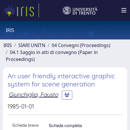
IRIS
IRIS
SIARI UNITN
04 Convegni (Proceedings)
04.1 Saggio in atti di convegno (Paper in
Proceedings)
An user friendly interactive graphic
system for scene generation
Giunchiglia, Fausto
1985-01-01
Scheda breve
Scheda completa