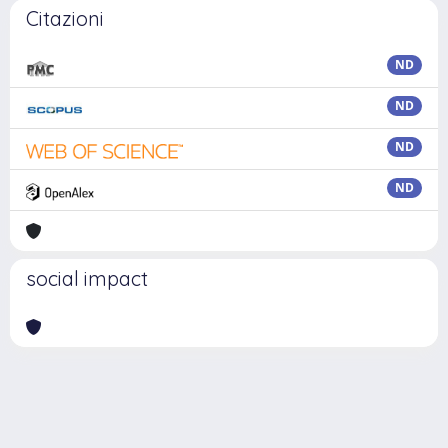
Citazioni
ND
ND
ND
ND
social impact
Powered by
IRIS
-
about IRIS
-