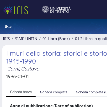
IRIS
IRIS
SIARI UNITN
01 Libro (Book)
01.2 Libro in qual
I muri della storia: storici e sto
1945-1990
Corni, Gustavo
1996-01-01
Scheda breve
Scheda completa
Scheda completa (
Anno di pubblicazione (Date of publication)