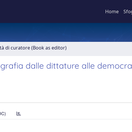
Home
Sfo
ità di curatore (Book as editor)
riografia dalle dittature alle democra
DC)