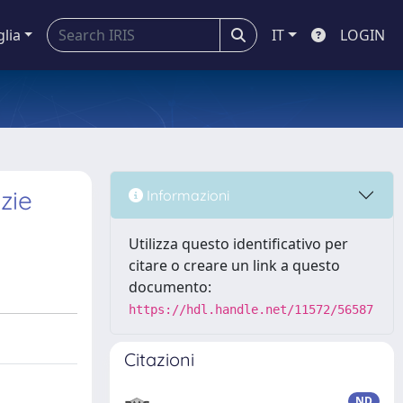
glia
IT
LOGIN
zie
Informazioni
Utilizza questo identificativo per
citare o creare un link a questo
documento:
https://hdl.handle.net/11572/56587
Citazioni
ND