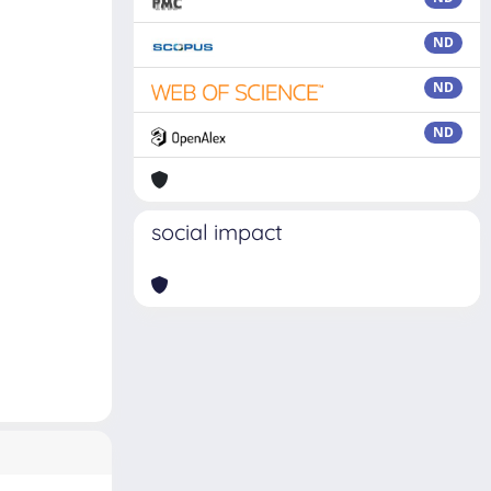
ND
ND
ND
social impact