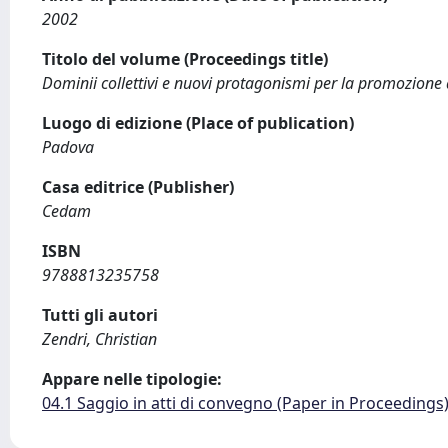
2002
Titolo del volume (Proceedings title)
Dominii collettivi e nuovi protagonismi per la promozione 
Luogo di edizione (Place of publication)
Padova
Casa editrice (Publisher)
Cedam
ISBN
9788813235758
Tutti gli autori
Zendri, Christian
Appare nelle tipologie:
04.1 Saggio in atti di convegno (Paper in Proceedings