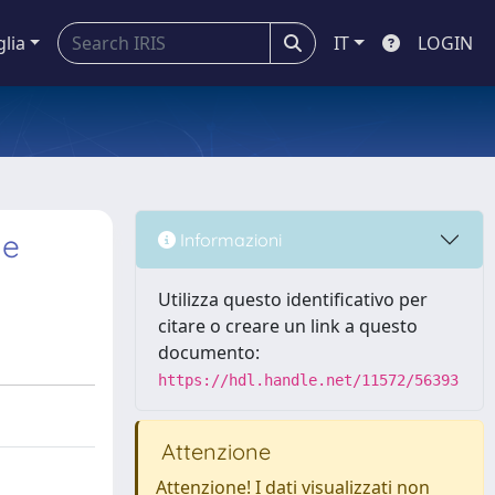
glia
IT
LOGIN
de
Informazioni
Utilizza questo identificativo per
citare o creare un link a questo
documento:
https://hdl.handle.net/11572/56393
Attenzione
Attenzione! I dati visualizzati non