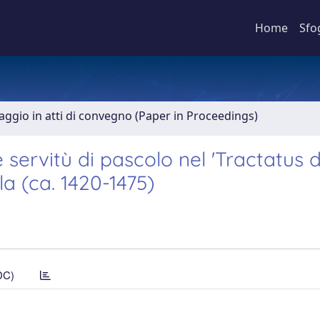
Home
Sfo
aggio in atti di convegno (Paper in Proceedings)
e servitù di pascolo nel 'Tractatus 
la (ca. 1420-1475)
DC)