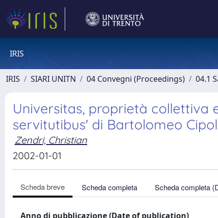
IRIS
IRIS
SIARI UNITN
04 Convegni (Proceedings)
04.1 S
Universitas, proprietà collettiva 
servitutibus' di Bartolomeo Cipol
Zendri, Christian
2002-01-01
Scheda breve
Scheda completa
Scheda completa (
Anno di pubblicazione (Date of publication)