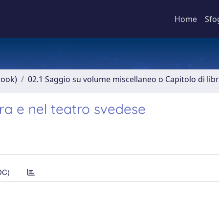
Home
Sfo
book)
02.1 Saggio su volume miscellaneo o Capitolo di lib
ura e nel teatro svedese
DC)