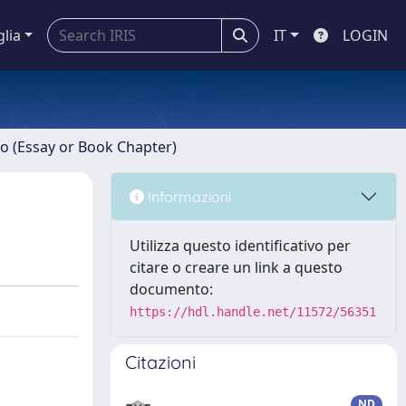
glia
IT
LOGIN
ro (Essay or Book Chapter)
Informazioni
Utilizza questo identificativo per
citare o creare un link a questo
documento:
https://hdl.handle.net/11572/56351
Citazioni
ND