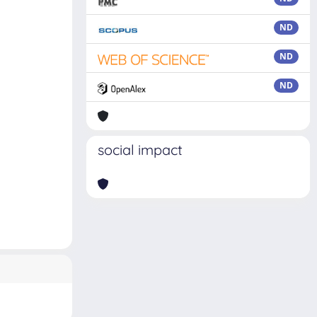
ND
ND
ND
social impact