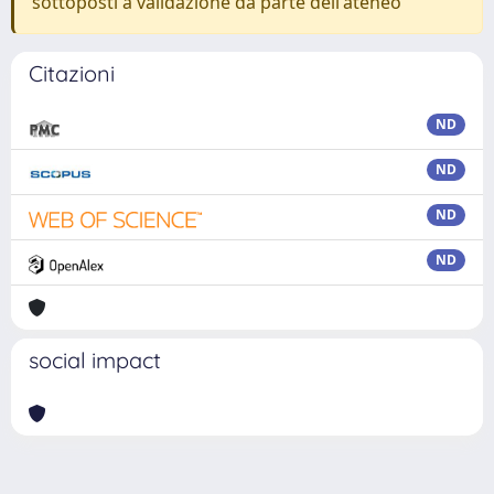
sottoposti a validazione da parte dell'ateneo
Citazioni
ND
ND
ND
ND
social impact