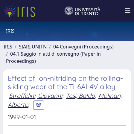
IRIS
IRIS
SIARI UNITN
04 Convegni (Proceedings)
04.1 Saggio in atti di convegno (Paper in
Proceedings)
Effect of Ion-nitriding on the rolling-
sliding wear of the Ti-6Al-4V alloy
Straffelini, Giovanni
;
Tesi, Baldo
;
Molinari,
Alberto
;
1999-01-01