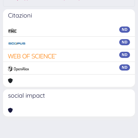
Citazioni
ND
ND
ND
ND
social impact