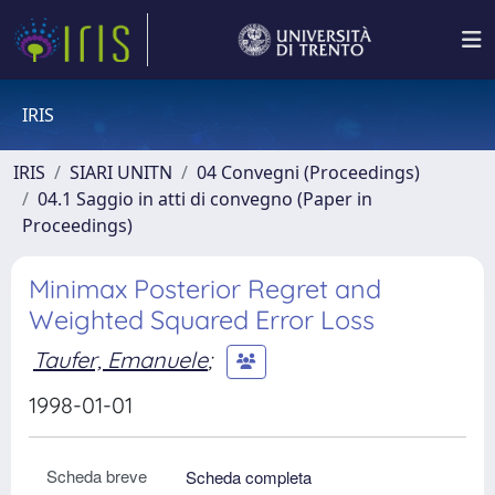
IRIS
IRIS
SIARI UNITN
04 Convegni (Proceedings)
04.1 Saggio in atti di convegno (Paper in
Proceedings)
Minimax Posterior Regret and
Weighted Squared Error Loss
Taufer, Emanuele
;
1998-01-01
Scheda breve
Scheda completa