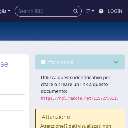
glia
IT
LOGIN
ase
Informazioni
Utilizza questo identificativo per
citare o creare un link a questo
documento:
https://hdl.handle.net/11572/56115
Attenzione
Attenzione! I dati visualizzati non