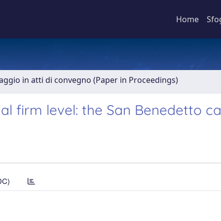
Home
Sfo
aggio in atti di convegno (Paper in Proceedings)
ual firm level: the San Benedetto c
DC)