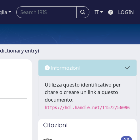
glia
IT
LOGIN
dictionary entry)
Informazioni
Utilizza questo identificativo per
citare o creare un link a questo
documento:
https://hdl.handle.net/11572/56096
Citazioni
ND