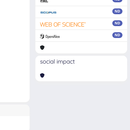
ND
ND
ND
social impact