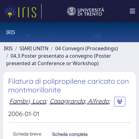
IRIS
IRIS
SIARI UNITN
04 Convegni (Proceedings)
04.3 Poster presentato a convegno (Poster
presented at Conference or Workshop)
Filatura di polipropilene caricato con
montmorillonite
Fambri, Luca
;
Casagranda, Alfredo
;
2006-01-01
Scheda breve
Scheda completa