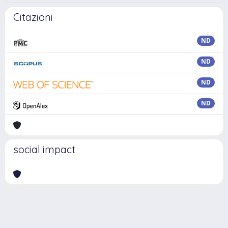
Citazioni
ND
ND
ND
ND
social impact