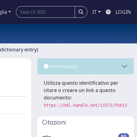
glia
IT
LOGIN
dictionary entry)
Informazioni
Utilizza questo identificativo per
citare o creare un link a questo
documento:
https://hdl.handle.net/11572/55813
Citazioni
ND