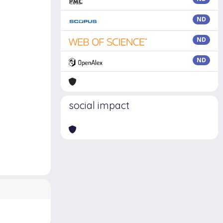
ND
ND
ND
social impact