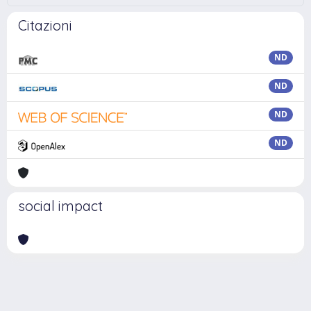
Citazioni
ND
ND
ND
ND
social impact