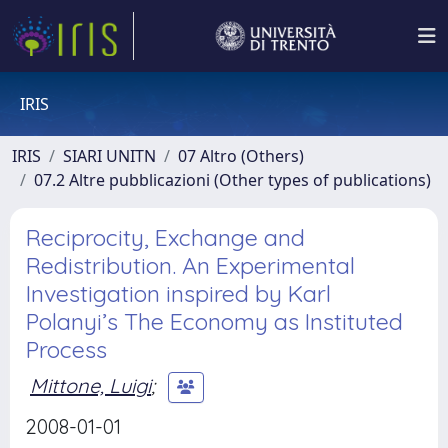
IRIS
IRIS
SIARI UNITN
07 Altro (Others)
07.2 Altre pubblicazioni (Other types of publications)
Reciprocity, Exchange and
Redistribution. An Experimental
Investigation inspired by Karl
Polanyi’s The Economy as Instituted
Process
Mittone, Luigi
;
2008-01-01