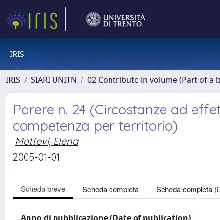
IRIS
IRIS
SIARI UNITN
02 Contributo in volume (Part of a 
Parere n. 24 (Circostanze ad effe
competenza per territorio)
Mattevi, Elena
2005-01-01
Scheda breve
Scheda completa
Scheda completa (
Anno di pubblicazione (Date of publication)