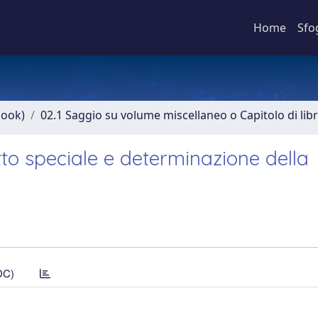
Home
Sfo
book)
02.1 Saggio su volume miscellaneo o Capitolo di lib
tto speciale e determinazione della
DC)