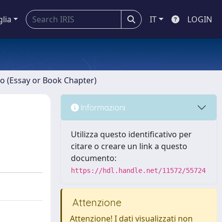
glia
IT
LOGIN
ro (Essay or Book Chapter)
Informazioni
Utilizza questo identificativo per
citare o creare un link a questo
documento:
https://hdl.handle.net/11572/55724
Attenzione
Attenzione! I dati visualizzati non