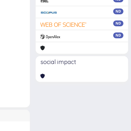
ND
ND
ND
social impact