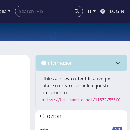
glia
IT
LOGIN
Informazioni
Utilizza questo identificativo per
citare o creare un link a questo
documento:
https://hdl.handle.net/11572/55566
Citazioni
ND