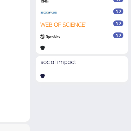
ND
ND
ND
social impact