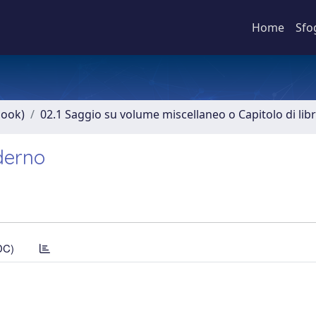
Home
Sfo
book)
02.1 Saggio su volume miscellaneo o Capitolo di lib
derno
DC)