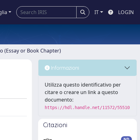
glia
IT
LOGIN
ro (Essay or Book Chapter)
Informazioni
Utilizza questo identificativo per
citare o creare un link a questo
documento:
https://hdl.handle.net/11572/55510
Citazioni
ND