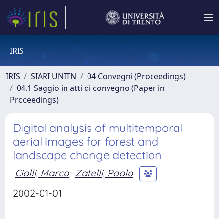
IRIS
IRIS
SIARI UNITN
04 Convegni (Proceedings)
04.1 Saggio in atti di convegno (Paper in
Proceedings)
Digital analysis of multitemporal
aerial images for forest and
landscape change detection
Ciolli, Marco
;
Zatelli, Paolo
2002-01-01