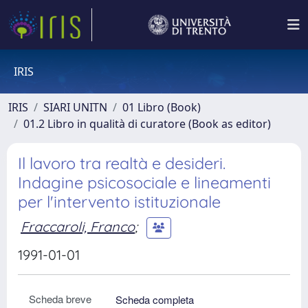
IRIS
IRIS
SIARI UNITN
01 Libro (Book)
01.2 Libro in qualità di curatore (Book as editor)
Il lavoro tra realtà e desideri.
Indagine psicosociale e lineamenti
per l'intervento istituzionale
Fraccaroli, Franco
;
1991-01-01
Scheda breve
Scheda completa