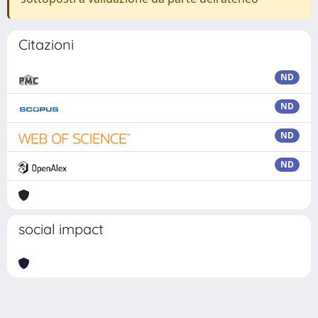
Citazioni
ND
ND
ND
ND
social impact