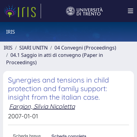
IRIS
IRIS
SIARI UNITN
04 Convegni (Proceedings)
04.1 Saggio in atti di convegno (Paper in
Proceedings)
Synergies and tensions in child
protection and family support:
insight from the italian case.
Fargion, Silvia Nicoletta
2007-01-01
Scheda breve
Scheda completa