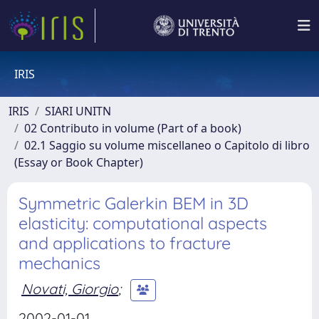
IRIS
IRIS
SIARI UNITN
02 Contributo in volume (Part of a book)
02.1 Saggio su volume miscellaneo o Capitolo di libro
(Essay or Book Chapter)
Symmetric Galerkin BEM in 3D
elasticity: computational aspects
and applications to fracture
mechanics
Novati, Giorgio
;
2002-01-01