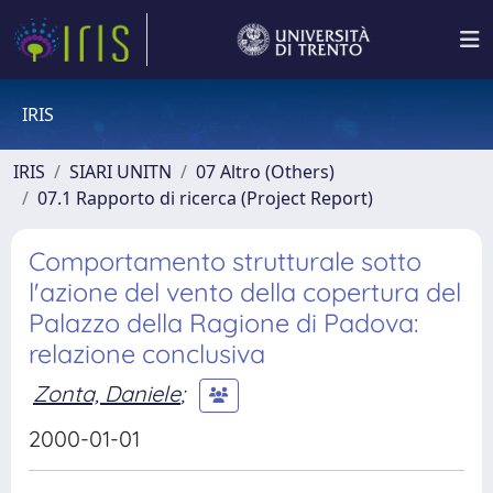
IRIS
IRIS
SIARI UNITN
07 Altro (Others)
07.1 Rapporto di ricerca (Project Report)
Comportamento strutturale sotto
l'azione del vento della copertura del
Palazzo della Ragione di Padova:
relazione conclusiva
Zonta, Daniele
;
2000-01-01