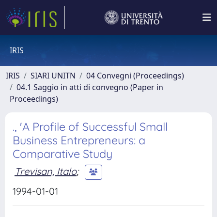
IRIS
IRIS
SIARI UNITN
04 Convegni (Proceedings)
04.1 Saggio in atti di convegno (Paper in
Proceedings)
., 'A Profile of Successful Small
Business Entrepreneurs: a
Comparative Study
Trevisan, Italo
;
1994-01-01