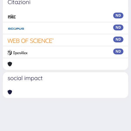
Citazioni
ND
ND
ND
ND
social impact
Powered by
IRIS
-
about IRIS
-