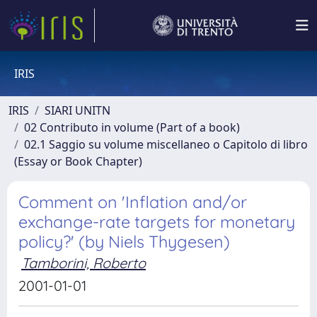
IRIS
IRIS
SIARI UNITN
02 Contributo in volume (Part of a book)
02.1 Saggio su volume miscellaneo o Capitolo di libro
(Essay or Book Chapter)
Comment on 'Inflation and/or
exchange-rate targets for monetary
policy?' (by Niels Thygesen)
Tamborini, Roberto
2001-01-01