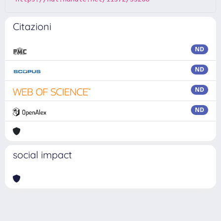
Citazioni
ND
ND
ND
ND
social impact