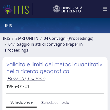
IRIS
IRIS
SIARI UNITN
04 Convegni (Proceedings)
04.1 Saggio in atti di convegno (Paper in
Proceedings)
validità e limiti dei metodi quantitativi
nella ricerca geografica
Buzzetti, Luciano
1983-01-01
Scheda breve
Scheda completa