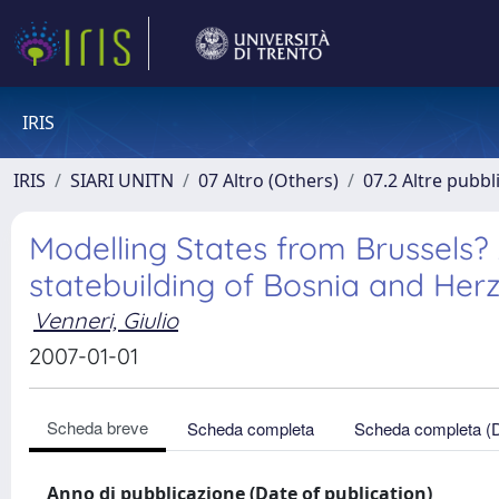
IRIS
IRIS
SIARI UNITN
07 Altro (Others)
07.2 Altre pubbl
Modelling States from Brussels? 
statebuilding of Bosnia and Her
Venneri, Giulio
2007-01-01
Scheda breve
Scheda completa
Scheda completa (
Anno di pubblicazione (Date of publication)