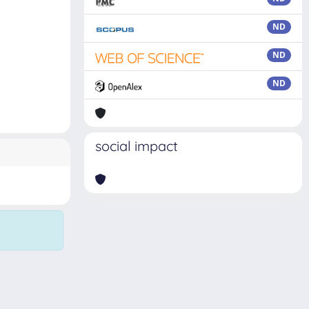
ND
ND
ND
social impact