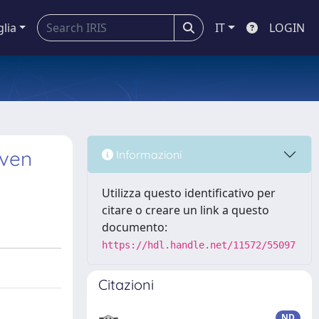
glia
IT
LOGIN
iven
Informazioni
Utilizza questo identificativo per
citare o creare un link a questo
documento:
https://hdl.handle.net/11572/55097
Citazioni
ND