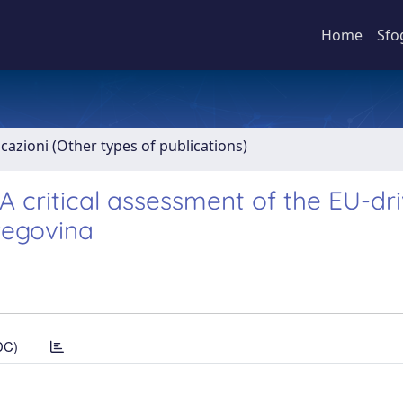
Home
Sfo
icazioni (Other types of publications)
A critical assessment of the EU-dr
zegovina
DC)