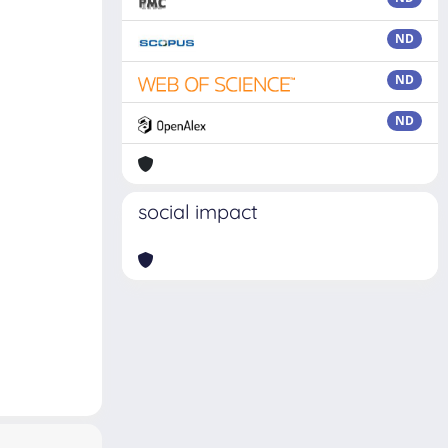
ND
ND
ND
social impact