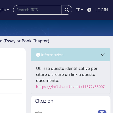
glia
IT
LOGIN
ro (Essay or Book Chapter)
Informazioni
Utilizza questo identificativo per
citare o creare un link a questo
documento:
https://hdl.handle.net/11572/55007
Citazioni
ND