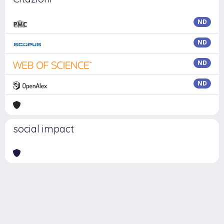
ND
ND
ND
ND
social impact
Powered by
IRIS
-
about IRIS
-
Utilizzo dei cookie
Copyright © 2026