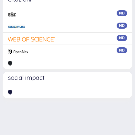
ND
ND
ND
ND
social impact
Powered by
IRIS
-
about IRIS
-
Utilizzo dei cookie
Copyright © 2026