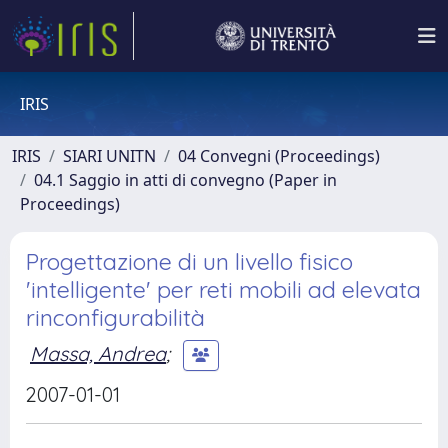
IRIS
IRIS
SIARI UNITN
04 Convegni (Proceedings)
04.1 Saggio in atti di convegno (Paper in
Proceedings)
Progettazione di un livello fisico
'intelligente' per reti mobili ad elevata
rinconfigurabilità
Massa, Andrea
;
2007-01-01