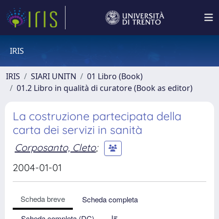
IRIS
IRIS
SIARI UNITN
01 Libro (Book)
01.2 Libro in qualità di curatore (Book as editor)
La costruzione partecipata della
carta dei servizi in sanità
Corposanto, Cleto
;
2004-01-01
Scheda breve
Scheda completa
Scheda completa (DC)