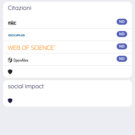
Citazioni
ND
ND
ND
ND
social impact