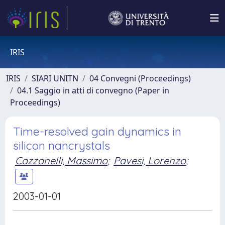
IRIS
IRIS
SIARI UNITN
04 Convegni (Proceedings)
04.1 Saggio in atti di convegno (Paper in
Proceedings)
Time-resolved gain dynamics in
silicon nancrystals
Cazzanelli, Massimo
;
Pavesi, Lorenzo
;
2003-01-01