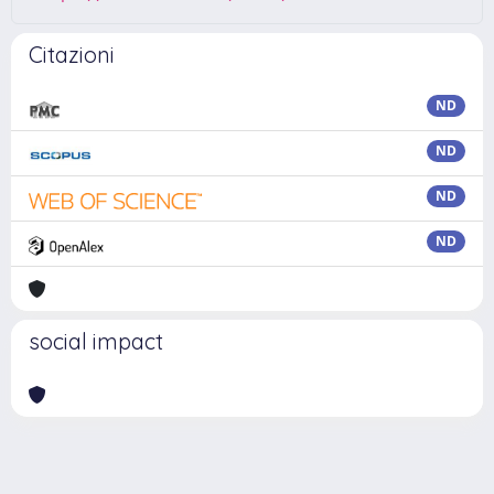
Citazioni
ND
ND
ND
ND
social impact