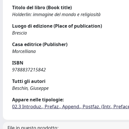
Titolo del libro (Book title)
Holderlin: immagine del mondo e religiosità
Luogo di edizione (Place of publication)
Brescia
Casa editrice (Publisher)
Morcelliana
ISBN
9788837215842
Tutti gli autori
Beschin, Giuseppe
Appare nelle tipologie:
02.3 Introduz., Prefaz., Append., Postfaz. (Intr., Prefac
File in questo prodotto: