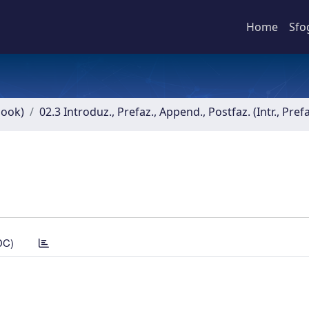
Home
Sfo
book)
02.3 Introduz., Prefaz., Append., Postfaz. (Intr., Pref
DC)