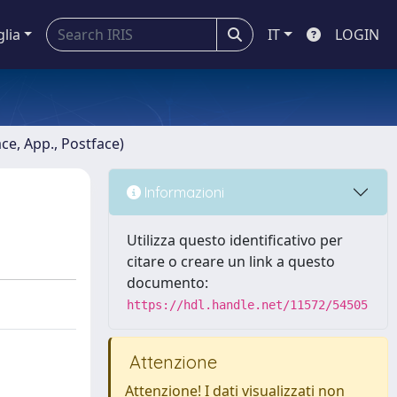
glia
IT
LOGIN
ace, App., Postface)
Informazioni
Utilizza questo identificativo per
citare o creare un link a questo
documento:
https://hdl.handle.net/11572/54505
Attenzione
Attenzione! I dati visualizzati non